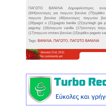
ΠΑΓΩΤΟ ΒΑΝΙΛΙΑ Δημοφιλέστερες αναζητή
(844)συνταγες για παγωτο βανιλια (75)spitiko
παγωτο βανιλια (46)συνταγες παγωτου βανιλ
(28)pagvt o (21)pagoto banilia (21)syntagh gia p
pagvtoy (18)παγωτο vanilla (17)συνταγη παγω
(17)παγωτο σπιτικο βανιλια (15)spitiko pagwto van
Tags:
ΒΑΝΙΛΙΑ
,
ΠΑΓΩΤΟ
,
ΠΑΓΩΤΟ ΒΑΝΙΛΙΑ
January 21st, 2011
No comments yet