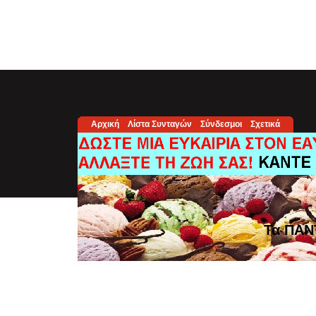
Αρχική
Λίστα Συνταγών
Σύνδεσμοι
Σχετικά
Τα ΠΑΝ