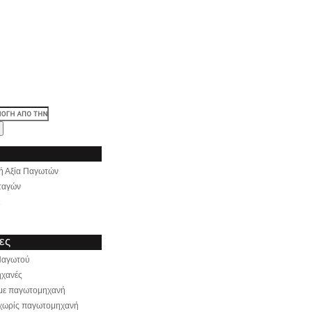
ή Αξία Παγωτών
ταγών
ι
ες
Παγωτού
χανές
 με παγωτομηχανή
 χωρίς παγωτομηχανή