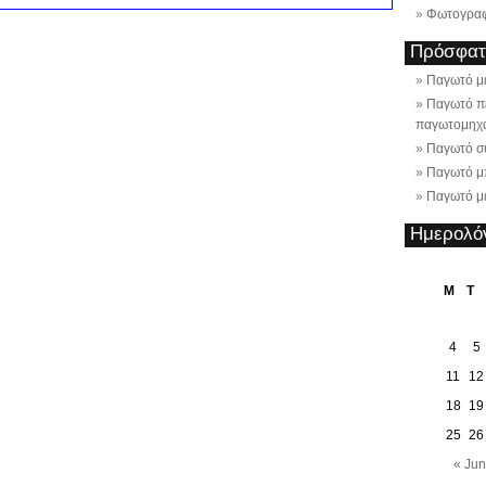
Φωτογραφ
Πρόσφατε
Παγωτό με
Παγωτό π
παγωτομηχ
Παγωτό σ
Παγωτό μ
Παγωτό με
Ημερολό
M
T
4
5
11
12
18
19
25
26
« Jun