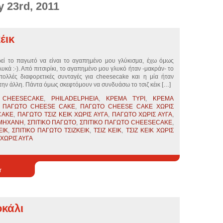
y 23rd, 2011
έικ
 το παγωτό να είναι το αγαπημένο μου γλύκισμα, έχω όμως
υκά :-). Από πιτσιρίκι, το αγαπημένο μου γλυκό ήταν -μακράν- το
 πολλές διαφορετικές συνταγές για cheesecake και η μία ήταν
ην άλλη. Πάντα όμως σκεφτόμουν να συνδυάσω το τσιζ κέικ […]
,
CHEESECAKE
,
PHILADELPHEIA
,
ΚΡΕΜΑ ΤΥΡΙ
,
ΚΡΕΜΑ
,
ΠΑΓΩΤΟ CHEESE CAKE
,
ΠΑΓΩΤΟ CHEESE CAKE ΧΩΡΙΣ
CAKE
,
ΠΑΓΩΤΟ ΤΣΙΖ ΚΕΙΚ ΧΩΡΙΣ ΑΥΓΑ
,
ΠΑΓΩΤΟ ΧΩΡΙΣ ΑΥΓΑ
,
ΟΜΗΧΑΝΗ
,
ΣΠΙΤΙΚΟ ΠΑΓΩΤΟ
,
ΣΠΙΤΙΚΟ ΠΑΓΩΤΟ CHEESECAKE
,
ΕΙΚ
,
ΣΠΙΤΙΚΟ ΠΑΓΩΤΟ ΤΣΙΖΚΕΙΚ
,
ΤΣΙΖ ΚΕΙΚ
,
ΤΣΙΖ ΚΕΙΚ ΧΩΡΙΣ
 ΧΩΡΙΣ ΑΥΓΑ
r
κάλι