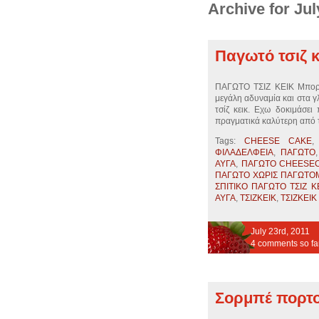
Archive for Jul
Παγωτό τσιζ κ
ΠΑΓΩΤΟ ΤΣΙΖ ΚΕΙΚ Μπορεί
μεγάλη αδυναμία και στα γλ
τσίζ κεικ. Εχω δοκιμάσει
πραγματικά καλύτερη από τ
Tags:
CHEESE CAKE
ΦΙΛΑΔΕΛΦΕΙΑ
,
ΠΑΓΩΤΟ
ΑΥΓΑ
,
ΠΑΓΩΤΟ CHEESE
ΠΑΓΩΤΟ ΧΩΡΙΣ ΠΑΓΩΤ
ΣΠΙΤΙΚΟ ΠΑΓΩΤΟ ΤΣΙΖ Κ
ΑΥΓΑ
,
ΤΣΙΖΚΕΙΚ
,
ΤΣΙΖΚΕΙΚ
July 23rd, 2011
4 comments so fa
Σορμπέ πορτο