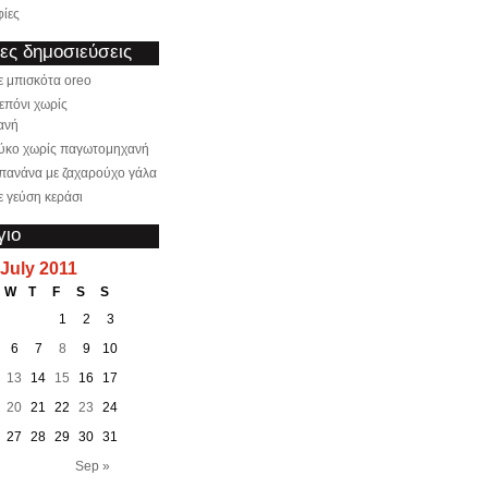
ίες
ς δημοσιεύσεις
 μπισκότα oreo
επόνι χωρίς
ανή
ύκο χωρίς παγωτομηχανή
πανάνα με ζαχαρούχο γάλα
 γεύση κεράσι
γιο
July 2011
W
T
F
S
S
1
2
3
6
7
8
9
10
13
14
15
16
17
20
21
22
23
24
27
28
29
30
31
Sep »