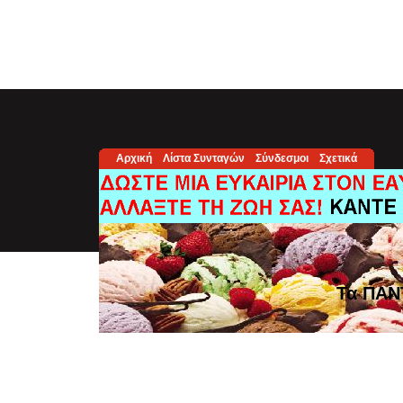
Αρχική
Λίστα Συνταγών
Σύνδεσμοι
Σχετικά
Τα ΠΑΝ