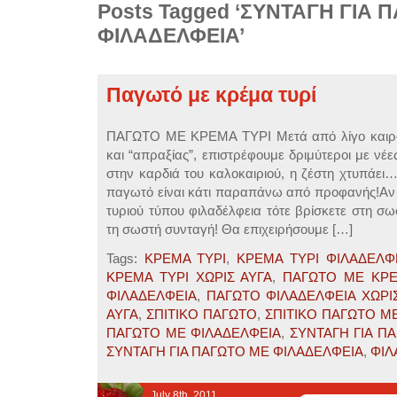
Posts Tagged ‘ΣΥΝΤΑΓΗ ΓΙΑ 
ΦΙΛΑΔΕΛΦΕΙΑ’
Παγωτό με κρέμα τυρί
ΠΑΓΩΤΟ ΜΕ ΚΡΕΜΑ ΤΥΡΙ Μετά από λίγο καιρ
και “απραξίας”, επιστρέφουμε δριμύτεροι με νέ
στην καρδιά του καλοκαιριού, η ζέστη χτυπάει…
παγωτό είναι κάτι παραπάνω από προφανής!Αν ε
τυριού τύπου φιλαδέλφεια τότε βρίσκετε στη σω
τη σωστή συνταγή! Θα επιχειρήσουμε […]
Tags:
ΚΡΕΜΑ ΤΥΡΙ
,
ΚΡΕΜΑ ΤΥΡΙ ΦΙΛΑΔΕΛΦ
ΚΡΕΜΑ ΤΥΡΙ ΧΩΡΙΣ ΑΥΓΑ
,
ΠΑΓΩΤΟ ΜΕ ΚΡΕ
ΦΙΛΑΔΕΛΦΕΙΑ
,
ΠΑΓΩΤΟ ΦΙΛΑΔΕΛΦΕΙΑ ΧΩΡΙ
ΑΥΓΑ
,
ΣΠΙΤΙΚΟ ΠΑΓΩΤΟ
,
ΣΠΙΤΙΚΟ ΠΑΓΩΤΟ Μ
ΠΑΓΩΤΟ ΜΕ ΦΙΛΑΔΕΛΦΕΙΑ
,
ΣΥΝΤΑΓΗ ΓΙΑ Π
ΣΥΝΤΑΓΗ ΓΙΑ ΠΑΓΩΤΟ ΜΕ ΦΙΛΑΔΕΛΦΕΙΑ
,
ΦΙΛ
July 8th, 2011