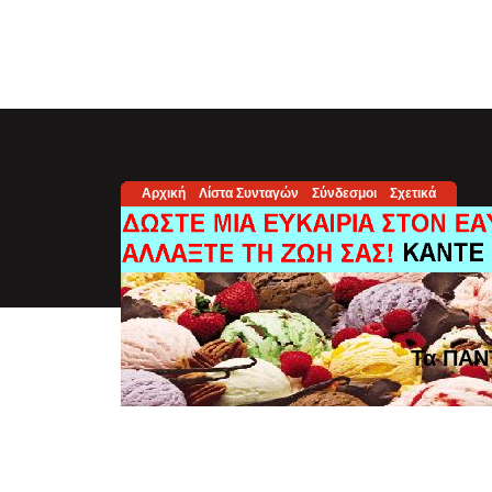
Αρχική
Λίστα Συνταγών
Σύνδεσμοι
Σχετικά
Τα ΠΑΝ