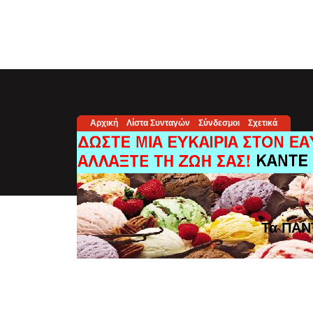
Αρχική
Λίστα Συνταγών
Σύνδεσμοι
Σχετικά
Τα ΠΑΝ