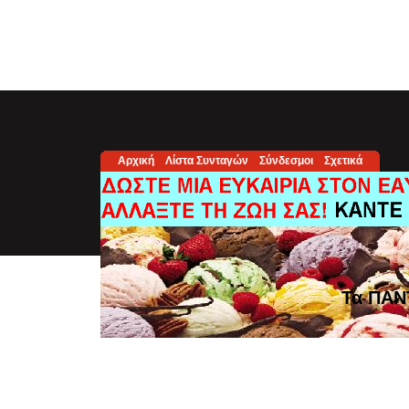
Αρχική
Λίστα Συνταγών
Σύνδεσμοι
Σχετικά
Τα ΠΑΝ