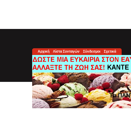
Αρχική
Λίστα Συνταγών
Σύνδεσμοι
Σχετικά
Τα ΠΑΝ