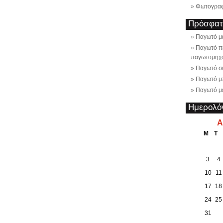
Φωτογραφ
Πρόσφατε
Παγωτό με
Παγωτό π
παγωτομηχ
Παγωτό σ
Παγωτό μ
Παγωτό με
Ημερολό
A
M
T
3
4
10
11
17
18
24
25
31