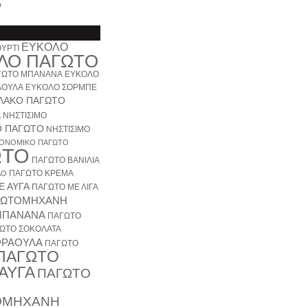
p
ΕΥΚΟΛΟ
ΟΥΡΤΙ
ΛΟ ΠΑΓΩΤΟ
ΓΩΤΟ ΜΠΑΝΑΝΑ
ΕΥΚΟΛΟ
ΑΟΥΛΑ
ΕΥΚΟΛΟ ΣΟΡΜΠΕ
ΛΑΚΟ ΠΑΓΩΤΟ
Α
ΝΗΣΤΙΣΙΜΟ
Ο ΠΑΓΩΤΟ
ΝΗΣΤΙΣΙΜΟ
ΚΟΝΟΜΙΚΟ ΠΑΓΩΤΟ
ΩΤΟ
ΠΑΓΩΤΟ ΒΑΝΙΛΙΑ
ΠΑΓΩΤΟ ΚΡΕΜΑ
ΑΟ
Ε ΑΥΓΑ
ΠΑΓΩΤΟ ΜΕ ΛΙΓΑ
ΓΩΤΟΜΗΧΑΝΗ
ΜΠΑΝΑΝΑ
ΠΑΓΩΤΟ
ΩΤΟ ΣΟΚΟΛΑΤΑ
ΦΡΑΟΥΛΑ
ΠΑΓΩΤΟ
ΠΑΓΩΤΟ
 ΑΥΓΑ
ΠΑΓΩΤΟ
ΟΜΗΧΑΝΗ