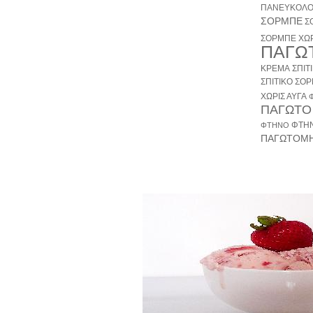
ΠΑΝΕΥΚΟΛΟ
ΣΟΡΜΠΕ
Σ
ΣΟΡΜΠΕ ΧΩΡ
ΠΑΓΩ
ΚΡΕΜΑ
ΣΠΙΤ
ΣΠΙΤΙΚΟ ΣΟ
ΧΩΡΙΣ ΑΥΓΑ
ΠΑΓΩΤΟ
ΦΤΗ
ΦΤΗΝΟ
ΠΑΓΩΤΟΜ