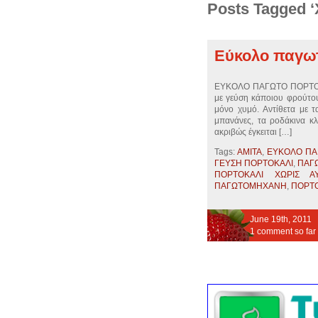
Posts Tagged
Εύκολο παγωτ
ΕΥΚΟΛΟ ΠΑΓΩΤΟ ΠΟΡΤΟΚΑΛ
με γεύση κάποιου φρούτο
μόνο χυμό. Αντίθετα με τ
μπανάνες, τα ροδάκινα κλ
ακριβώς έγκειται […]
Tags:
AMITA
,
ΕΥΚΟΛΟ ΠΑ
ΓΕΥΣΗ ΠΟΡΤΟΚΑΛΙ
,
ΠΑΓ
ΠΟΡΤΟΚΑΛΙ ΧΩΡΙΣ Α
ΠΑΓΩΤΟΜΗΧΑΝΗ
,
ΠΟΡΤ
June 19th, 2011
1 comment so far