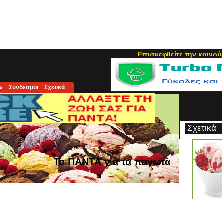
Επισκεφθείτε την καινού
ν
Σύνδεσμοι
Σχετικά
Σχετικά
Τα ΠΑΝΤΑ για τα παγωτά