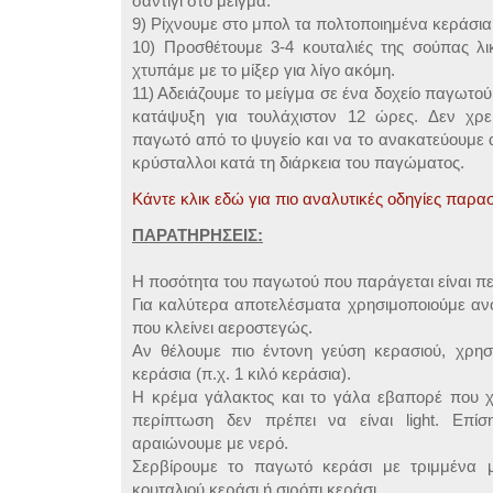
σαντιγί στο μείγμα.
9) Ρίχνουμε στο μπολ τα πολτοποιημένα κεράσια
10) Προσθέτουμε 3-4 κουταλιές της σούπας λι
χτυπάμε με το μίξερ για λίγο ακόμη.
11) Αδειάζουμε το μείγμα σε ένα δοχείο παγωτού
κατάψυξη για τουλάχιστον 12 ώρες. Δεν χρε
παγωτό από το ψυγείο και να το ανακατεύουμε 
κρύσταλλοι κατά τη διάρκεια του παγώματος.
Κάντε κλικ εδώ για πιο αναλυτικές οδηγίες παρασ
ΠΑΡΑΤΗΡΗΣΕΙΣ:
Η ποσότητα του παγωτού που παράγεται είναι περ
Για καλύτερα αποτελέσματα χρησιμοποιούμε αν
που κλείνει αεροστεγώς.
Αν θέλουμε πιο έντονη γεύση κερασιού, χρησ
κεράσια (π.χ. 1 κιλό κεράσια).
Η κρέμα γάλακτος και το γάλα εβαπορέ που χ
περίπτωση δεν πρέπει να είναι light. Επί
αραιώνουμε με νερό.
Σερβίρουμε το παγωτό κεράσι με τριμμένα μ
κουταλιού κεράσι ή σιρόπι κεράσι.