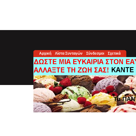
Αρχική
Λίστα Συνταγών
Σύνδεσμοι
Σχετικά
Τα ΠΑΝ