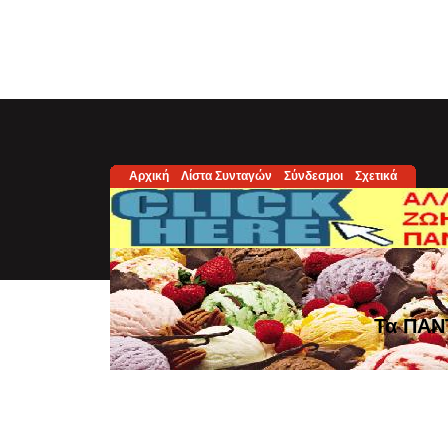
Αρχική
Λίστα Συνταγών
Σύνδεσμοι
Σχετικά
Τα ΠΑΝ