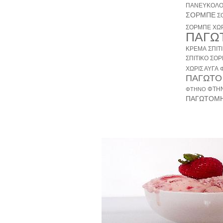
ΠΑΝΕΥΚΟΛΟ
ΣΟΡΜΠΕ
Σ
ΣΟΡΜΠΕ ΧΩΡ
ΠΑΓΩ
ΚΡΕΜΑ
ΣΠΙΤ
ΣΠΙΤΙΚΟ ΣΟ
ΧΩΡΙΣ ΑΥΓΑ
ΠΑΓΩΤΟ
ΦΤΗ
ΦΤΗΝΟ
ΠΑΓΩΤΟΜ