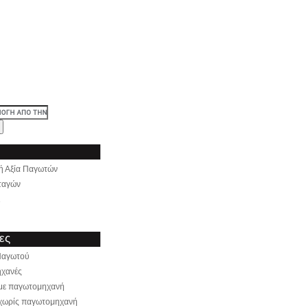
ή Αξία Παγωτών
ταγών
ι
ες
Παγωτού
χανές
 με παγωτομηχανή
 χωρίς παγωτομηχανή