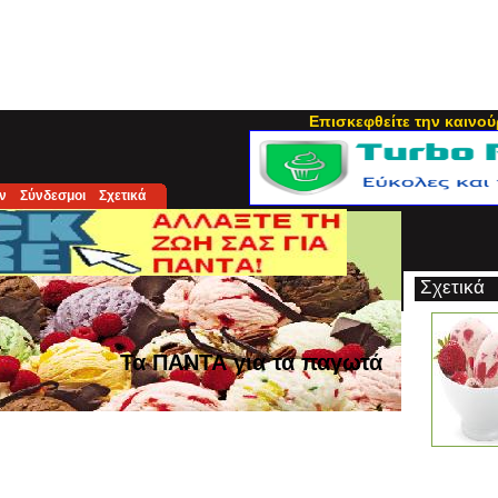
Επισκεφθείτε την καινού
ν
Σύνδεσμοι
Σχετικά
Σχετικά
Τα ΠΑΝΤΑ για τα παγωτά