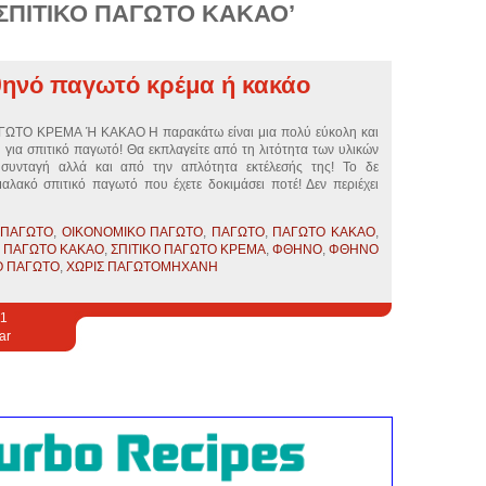
 ‘ΣΠΙΤΙΚΟ ΠΑΓΩΤΟ ΚΑΚΑΟ’
θηνό παγωτό κρέμα ή κακάο
ΤΟ ΚΡΕΜΑ Ή ΚΑΚΑΟ Η παρακάτω είναι μια πολύ εύκολη και
για σπιτικό παγωτό! Θα εκπλαγείτε από τη λιτότητα των υλικών
 συνταγή αλλά και από την απλότητα εκτέλεσής της! Το δε
μαλακό σπιτικό παγωτό που έχετε δοκιμάσει ποτέ! Δεν περιέχει
 ΠΑΓΩΤΟ
,
ΟΙΚΟΝΟΜΙΚΟ ΠΑΓΩΤΟ
,
ΠΑΓΩΤΟ
,
ΠΑΓΩΤΟ ΚΑΚΑΟ
,
Ο ΠΑΓΩΤΟ ΚΑΚΑΟ
,
ΣΠΙΤΙΚΟ ΠΑΓΩΤΟ ΚΡΕΜΑ
,
ΦΘΗΝΟ
,
ΦΘΗΝΟ
 ΠΑΓΩΤΟ
,
ΧΩΡΙΣ ΠΑΓΩΤΟΜΗΧΑΝΗ
11
ar