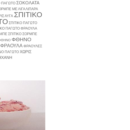
ΣΟΚΟΛΑΤΑ
 ΠΑΓΩΤΟ
ΟΡΜΠΕ ΜΕ ΛΙΓΑ ΛΙΠΑΡΑ
ΣΠΙΤΙΚΟ
ΙΣ ΑΥΓΑ
ΤΟ
ΣΠΙΤΙΚΟ ΠΑΓΩΤΟ
ΙΚΟ ΠΑΓΩΤΟ ΦΡΑΟΥΛΑ
ΡΜΠΕ
ΣΠΙΤΙΚΟ ΣΟΡΜΠΕ
ΦΘΗΝΟ
ΦΘΗΝΟ
ΦΡΑΟΥΛΑ
ΦΡΑΟΥΛΕΣ
ΧΩΡΙΣ
ΝΟ ΠΑΓΩΤΟ
ΗΧΑΝΗ