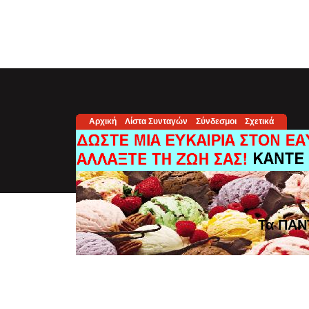
Αρχική
Λίστα Συνταγών
Σύνδεσμοι
Σχετικά
Τα ΠΑΝ