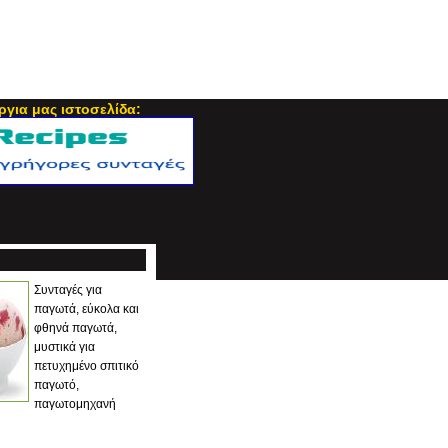
ργια μας ιστοσελίδα:
Συνταγές για
παγωτά, εύκολα και
φθηνά παγωτά,
μυστικά για
πετυχημένο σπιτικό
παγωτό,
παγωτομηχανή