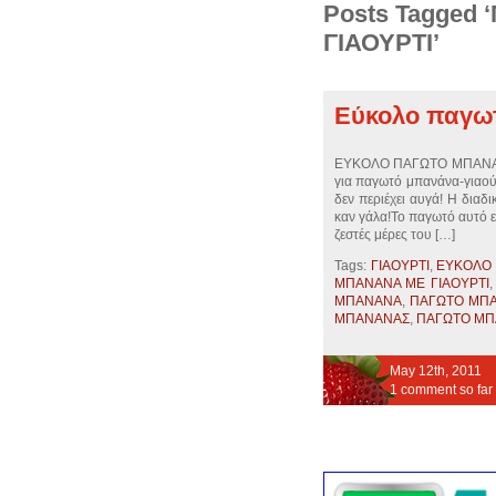
Posts Tagged
ΓΙΑΟΥΡΤΙ’
Εύκολο παγωτ
ΕΥΚΟΛΟ ΠΑΓΩΤΟ ΜΠΑΝΑΝΑ 
για παγωτό μπανάνα-γιαούρ
δεν περιέχει αυγά! Η διαδι
καν γάλα!Το παγωτό αυτό εί
ζεστές μέρες του […]
Tags:
ΓΙΑΟΥΡΤΙ
,
ΕΥΚΟΛΟ
ΜΠΑΝΑΝΑ ΜΕ ΓΙΑΟΥΡΤΙ
ΜΠΑΝΑΝΑ
,
ΠΑΓΩΤΟ ΜΠΑ
ΜΠΑΝΑΝΑΣ
,
ΠΑΓΩΤΟ ΜΠ
May 12th, 2011
1 comment so far