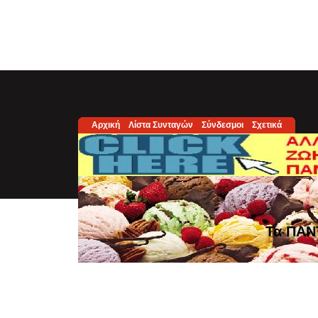
Αρχική
Λίστα Συνταγών
Σύνδεσμοι
Σχετικά
Τα ΠΑΝ